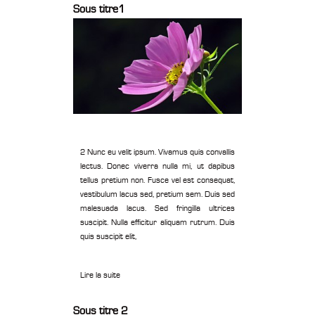
Sous titre1
2 Nunc eu velit ipsum. Vivamus quis convallis
lectus. Donec viverra nulla mi, ut dapibus
tellus pretium non. Fusce vel est consequat,
vestibulum lacus sed, pretium sem. Duis sed
malesuada lacus. Sed fringilla ultrices
suscipit. Nulla efficitur aliquam rutrum. Duis
quis suscipit elit,
Lire la suite
Sous titre 2