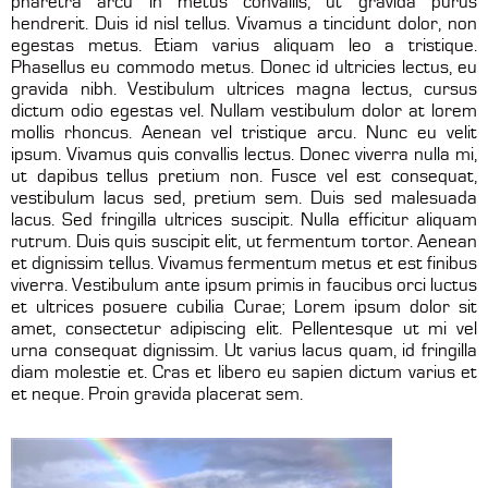
pharetra arcu in metus convallis, ut gravida purus
hendrerit. Duis id nisl tellus. Vivamus a tincidunt dolor, non
egestas metus. Etiam varius aliquam leo a tristique.
Phasellus eu commodo metus. Donec id ultricies lectus, eu
gravida nibh. Vestibulum ultrices magna lectus, cursus
dictum odio egestas vel. Nullam vestibulum dolor at lorem
mollis rhoncus. Aenean vel tristique arcu. Nunc eu velit
ipsum. Vivamus quis convallis lectus. Donec viverra nulla mi,
ut dapibus tellus pretium non. Fusce vel est consequat,
vestibulum lacus sed, pretium sem. Duis sed malesuada
lacus. Sed fringilla ultrices suscipit. Nulla efficitur aliquam
rutrum. Duis quis suscipit elit, ut fermentum tortor. Aenean
et dignissim tellus. Vivamus fermentum metus et est finibus
viverra. Vestibulum ante ipsum primis in faucibus orci luctus
et ultrices posuere cubilia Curae; Lorem ipsum dolor sit
amet, consectetur adipiscing elit. Pellentesque ut mi vel
urna consequat dignissim. Ut varius lacus quam, id fringilla
diam molestie et. Cras et libero eu sapien dictum varius et
et neque. Proin gravida placerat sem.