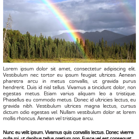
Lorem ipsum dolor sit amet, consectetur adipiscing elit.
Vestibulum nec tortor eu ipsum feugiat ultrices. Aenean
pharetra arcu in metus convallis, ut gravida purus
hendrerit. Duis id nisl tellus. Vivamus a tincidunt dolor, non
egestas metus. Etiam varius aliquam leo a tristique.
Phasellus eu commodo metus. Donec id ultricies lectus, eu
gravida nibh. Vestibulum ultrices magna lectus, cursus
dictum odio egestas vel. Nullam vestibulum dolor at lorem
mollis rhoncus. Aenean vel tristique arcu.
Nunc eu velit ipsum. Vivamus quis convallis lectus. Donec viverra
nulla mi, ut dapibus tellus pretium non. Fusce vel est consequat,