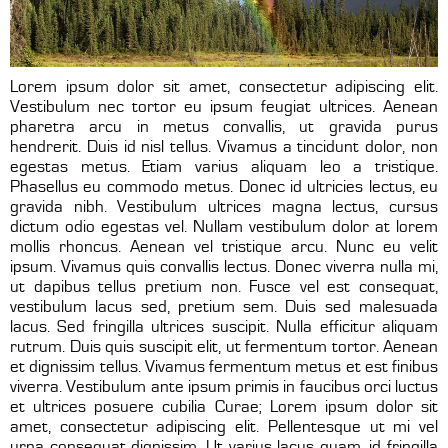
Lorem ipsum dolor sit amet, consectetur adipiscing elit.
Vestibulum nec tortor eu ipsum feugiat ultrices. Aenean
pharetra arcu in metus convallis, ut gravida purus
hendrerit. Duis id nisl tellus. Vivamus a tincidunt dolor, non
egestas metus. Etiam varius aliquam leo a tristique.
Phasellus eu commodo metus. Donec id ultricies lectus, eu
gravida nibh. Vestibulum ultrices magna lectus, cursus
dictum odio egestas vel. Nullam vestibulum dolor at lorem
mollis rhoncus. Aenean vel tristique arcu. Nunc eu velit
ipsum. Vivamus quis convallis lectus. Donec viverra nulla mi,
ut dapibus tellus pretium non. Fusce vel est consequat,
vestibulum lacus sed, pretium sem. Duis sed malesuada
lacus. Sed fringilla ultrices suscipit. Nulla efficitur aliquam
rutrum. Duis quis suscipit elit, ut fermentum tortor. Aenean
et dignissim tellus. Vivamus fermentum metus et est finibus
viverra. Vestibulum ante ipsum primis in faucibus orci luctus
et ultrices posuere cubilia Curae; Lorem ipsum dolor sit
amet, consectetur adipiscing elit. Pellentesque ut mi vel
urna consequat dignissim. Ut varius lacus quam, id fringilla