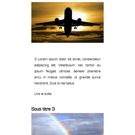
3 Lorem ipsum dolor sit amet, consectetur
adipiscing elit. Vestibulum nec tortor eu
ipsum feugiat ultrices. Aenean pharetra
arcu in metus convallis, ut gravida purus
hendrerit. Duis id nisl tellus.
Lire la suite
Sous titre 3