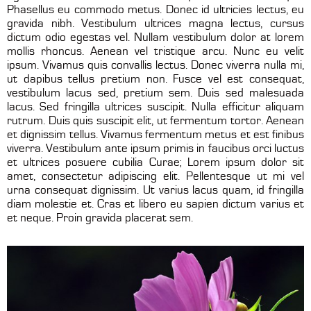
Phasellus eu commodo metus. Donec id ultricies lectus, eu
gravida nibh. Vestibulum ultrices magna lectus, cursus
dictum odio egestas vel. Nullam vestibulum dolor at lorem
mollis rhoncus. Aenean vel tristique arcu. Nunc eu velit
ipsum. Vivamus quis convallis lectus. Donec viverra nulla mi,
ut dapibus tellus pretium non. Fusce vel est consequat,
vestibulum lacus sed, pretium sem. Duis sed malesuada
lacus. Sed fringilla ultrices suscipit. Nulla efficitur aliquam
rutrum. Duis quis suscipit elit, ut fermentum tortor. Aenean
et dignissim tellus. Vivamus fermentum metus et est finibus
viverra. Vestibulum ante ipsum primis in faucibus orci luctus
et ultrices posuere cubilia Curae; Lorem ipsum dolor sit
amet, consectetur adipiscing elit. Pellentesque ut mi vel
urna consequat dignissim. Ut varius lacus quam, id fringilla
diam molestie et. Cras et libero eu sapien dictum varius et
et neque. Proin gravida placerat sem.